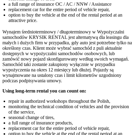
a full range of insurance OC / AC / NNW / Assistance
replacement car for the entire period of vehicle repair,
option to buy the vehicle at the end of the rental period at an
attractive price.
Wynajem średnioterminowy / długoterminowy w Wypożyczalni
samochodów KRYSIK RENTAL jest alternatywą dla leasingu dla
małych i dużych firm w przypadku, gdy auto jest potrzebne tylko na
określony czas. Klient może wybrać samochód z puli aktualnie
dostępnych w wypożyczalni samochodów osobowych, lub
zamówić nowy pojazd skonfigurowany według swoich wymagań.
Samochód taki zostanie zakupiony wyłącznie w przypadku
wypożyczenia na okres 12 miesięcy lub dłużej. Pojazdy są
wynajmowane na ustalony czas i limit kilometrów uzgodniony
podczas podpisywania umowy.
Using long-term rental you can count on:
repair in authorized workshops throughout the Polish,
monitoring the technical condition of vehicles and the provision
of the service,
seasonal change of tires,
a full range of insurance products,
replacement car for the entire period of vehicle repair,
option to buy the vehicle at the end of the rental period at an