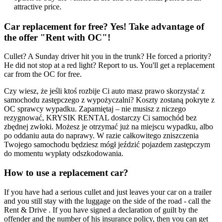
attractive price.
Car replacement for free? Yes! Take advantage of
the offer "Rent with OC"!
Cullet? A Sunday driver hit you in the trunk? He forced a priority?
He did not stop at a red light? Report to us. You'll get a replacement
car from the OC for free.
Czy wiesz, że jeśli ktoś rozbije Ci auto masz prawo skorzystać z
samochodu zastępczego z wypożyczalni? Koszty zostaną pokryte z
OC sprawcy wypadku. Zapamiętaj – nie musisz z niczego
rezygnować, KRYSIK RENTAL dostarczy Ci samochód bez
zbędnej zwłoki. Możesz je otrzymać już na miejscu wypadku, albo
po oddaniu auta do naprawy. W razie całkowitego zniszczenia
Twojego samochodu będziesz mógł jeździć pojazdem zastępczym
do momentu wypłaty odszkodowania.
How to use a replacement car?
If you have had a serious cullet and just leaves your car on a trailer
and you still stay with the luggage on the side of the road - call the
Rent & Drive . If you have signed a declaration of guilt by the
offender and the number of his insurance policy, then you can get