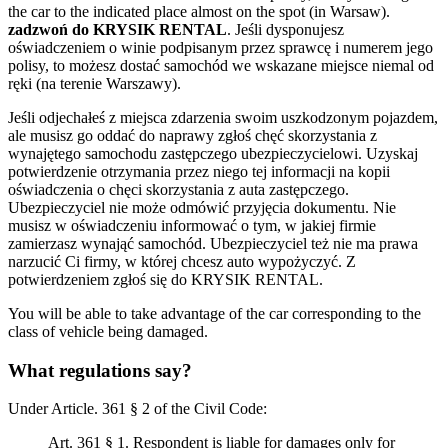
the car to the indicated place almost on the spot (in Warsaw).
zadzwoń do KRYSIK RENTAL
. Jeśli dysponujesz
oświadczeniem o winie podpisanym przez sprawcę i numerem jego
polisy, to możesz dostać samochód we wskazane miejsce niemal od
ręki (na terenie Warszawy).
Jeśli odjechałeś z miejsca zdarzenia swoim uszkodzonym pojazdem,
ale musisz go oddać do naprawy zgłoś chęć skorzystania z
wynajętego samochodu zastępczego ubezpieczycielowi. Uzyskaj
potwierdzenie otrzymania przez niego tej informacji na kopii
oświadczenia o chęci skorzystania z auta zastępczego.
Ubezpieczyciel nie może odmówić przyjęcia dokumentu. Nie
musisz w oświadczeniu informować o tym, w jakiej firmie
zamierzasz wynająć samochód. Ubezpieczyciel też nie ma prawa
narzucić Ci firmy, w której chcesz auto wypożyczyć. Z
potwierdzeniem zgłoś się do KRYSIK RENTAL.
You will be able to take advantage of the car corresponding to the
class of vehicle being damaged.
What regulations say?
Under Article. 361 § 2 of the Civil Code:
Art. 361 § 1. Respondent is liable for damages only for