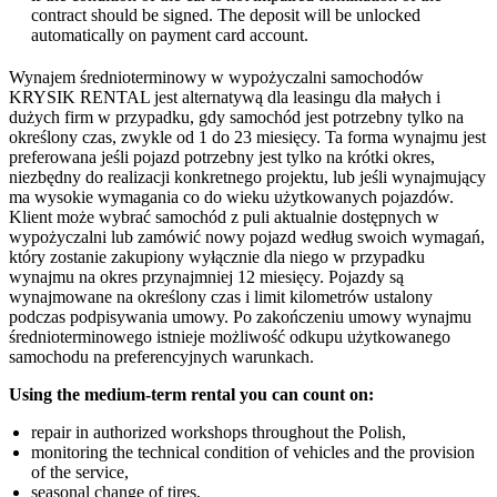
contract should be signed. The deposit will be unlocked
automatically on payment card account.
Wynajem średnioterminowy w wypożyczalni samochodów
KRYSIK RENTAL jest alternatywą dla leasingu dla małych i
dużych firm w przypadku, gdy samochód jest potrzebny tylko na
określony czas, zwykle od 1 do 23 miesięcy. Ta forma wynajmu jest
preferowana jeśli pojazd potrzebny jest tylko na krótki okres,
niezbędny do realizacji konkretnego projektu, lub jeśli wynajmujący
ma wysokie wymagania co do wieku użytkowanych pojazdów.
Klient może wybrać samochód z puli aktualnie dostępnych w
wypożyczalni lub zamówić nowy pojazd według swoich wymagań,
który zostanie zakupiony wyłącznie dla niego w przypadku
wynajmu na okres przynajmniej 12 miesięcy. Pojazdy są
wynajmowane na określony czas i limit kilometrów ustalony
podczas podpisywania umowy. Po zakończeniu umowy wynajmu
średnioterminowego istnieje możliwość odkupu użytkowanego
samochodu na preferencyjnych warunkach.
Using the medium-term rental you can count on:
repair in authorized workshops throughout the Polish,
monitoring the technical condition of vehicles and the provision
of the service,
seasonal change of tires,